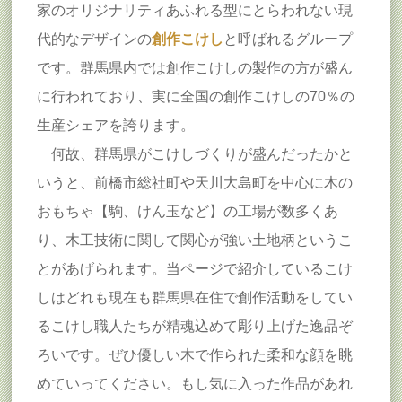
家のオリジナリティあふれる型にとらわれない現
代的なデザインの
創作こけし
と呼ばれるグループ
です。群馬県内では創作こけしの製作の方が盛ん
に行われており、実に全国の創作こけしの70％の
生産シェアを誇ります。
何故、群馬県がこけしづくりが盛んだったかと
いうと、前橋市総社町や天川大島町を中心に木の
おもちゃ【駒、けん玉など】の工場が数多くあ
り、木工技術に関して関心が強い土地柄というこ
とがあげられます。当ページで紹介しているこけ
しはどれも現在も群馬県在住で創作活動をしてい
るこけし職人たちが精魂込めて彫り上げた逸品ぞ
ろいです。ぜひ優しい木で作られた柔和な顔を眺
めていってください。もし気に入った作品があれ